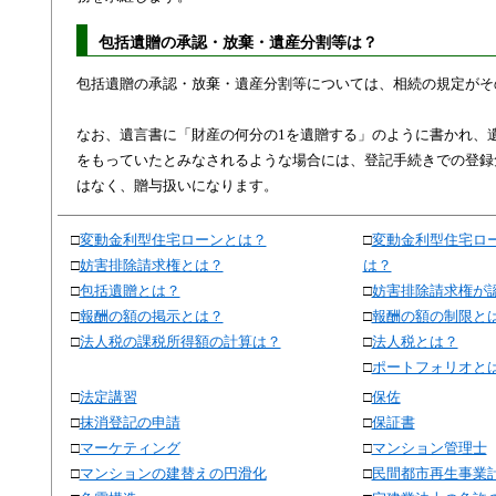
包括遺贈の承認・放棄・遺産分割等は？
包括遺贈の承認・放棄・遺産分割等については、相続の規定がそ
なお、遺言書に「財産の何分の1を遺贈する」のように書かれ、
をもっていたとみなされるような場合には、登記手続きでの登録
はなく、贈与扱いになります。
□
変動金利型住宅ローンとは？
□
変動金利型住宅ロ
□
妨害排除請求権とは？
は？
□
包括遺贈とは？
□
妨害排除請求権が
□
報酬の額の掲示とは？
□
報酬の額の制限と
□
法人税の課税所得額の計算は？
□
法人税とは？
□
ポートフォリオと
□
法定講習
□
保佐
□
抹消登記の申請
□
保証書
□
マーケティング
□
マンション管理士
□
マンションの建替えの円滑化
□
民間都市再生事業