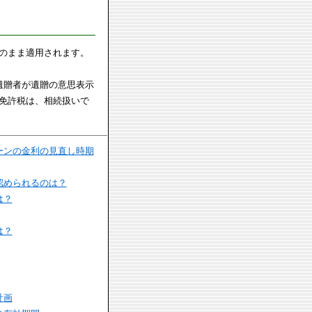
のまま適用されます。
遺贈者が遺贈の意思表示
免許税は、相続扱いで
ーンの金利の見直し時期
認められるのは？
は？
は？
計画